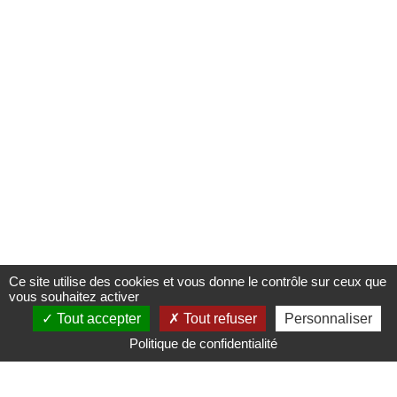
Ce site utilise des cookies et vous donne le contrôle sur ceux que
vous souhaitez activer
QG NAUTIC
Tout accepter
Tout refuser
Personnaliser
56 Rue de l'Ancien Port,
Politique de confidentialité
76370 Martin-Église
Tél 9 81 75 20 37
Nous contacter
Mentions légales